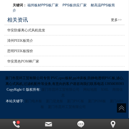
关键词：
福州板材PPS板厂家
PPS板供应厂家
耐高温PPS板简
介
相关资讯
更多>>
华安防爆离心式风机批发
漳州PEEK板简介
思明PEEK板报价
华安黑色POM棒厂家
厦门市昆环工贸有限公司专营 PVC,cpvc板材,pp冲床板,防静电透明PVC板,滤心,
离心式风机,过滤机配件等业务,有意向的客户请咨询我们联系电话:13950039393
CopyRight © 版权所有:
厦门市昆环工贸有限公司
网站地图
XML
商情信
息
本站关键字:
厦门电木板
厦门尼龙板
厦门PVC板
厦门POM板
厦门ABS
板
厦门市昆环工贸有限公司