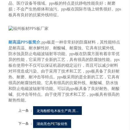
品、医疗设备等领域。pps板的特点是抗静电性能良好；耐磨
损；不会产生热熔体和油污。pps板在国际市场上销售很好。pps
板具有良好的抗紫外线特征。
耐高温PPS板简介
,pps板是一种非常好的防腐材料，其性能特点
是耐高温、耐水解性好、耐酸碱、耐腐蚀。它具有抗紫外线、
防水蚀及防止电磁波辐射等功能。pps板在防腐方面有着非常优
异的性能，它采用了全新的工艺，具有很高的防腐蚀性能。pps
板在使用中不仅可以保证机器的稳定运行，而且可以减少材料
对环境造成污染。由于采用了技术和工艺，pps板具备了良好耐
热、耐磨、耐冲击等特点。pps板采用的是全新的工艺，它具有
很高的耐腐蚀性能。它具有很高的抗紫外线、耐酸碱、防水蚀
和防止电磁波辐射等功能。可以说pps板具备了良好耐热、耐酸
碱、抗冲击等特点。由于使用了技术和工艺，pps板具有很高的
耐热性能。
上一条 ：
龙海酚醛电木板生产商,黑...
下一条 ：
湖南黑色PET板销售