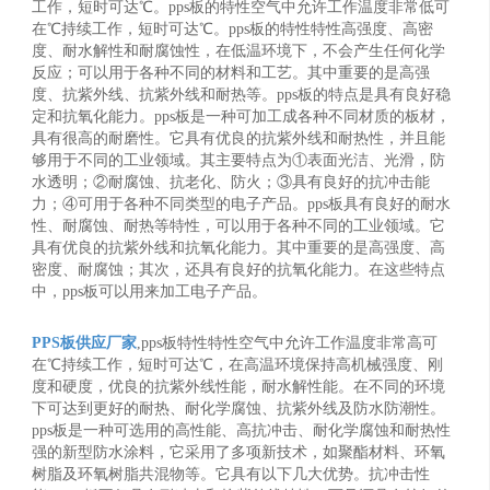
工作，短时可达℃。pps板的特性空气中允许工作温度非常低可
在℃持续工作，短时可达℃。pps板的特性特性高强度、高密
度、耐水解性和耐腐蚀性，在低温环境下，不会产生任何化学
反应；可以用于各种不同的材料和工艺。其中重要的是高强
度、抗紫外线、抗紫外线和耐热等。pps板的特点是具有良好稳
定和抗氧化能力。pps板是一种可加工成各种不同材质的板材，
具有很高的耐磨性。它具有优良的抗紫外线和耐热性，并且能
够用于不同的工业领域。其主要特点为①表面光洁、光滑，防
水透明；②耐腐蚀、抗老化、防火；③具有良好的抗冲击能
力；④可用于各种不同类型的电子产品。pps板具有良好的耐水
性、耐腐蚀、耐热等特性，可以用于各种不同的工业领域。它
具有优良的抗紫外线和抗氧化能力。其中重要的是高强度、高
密度、耐腐蚀；其次，还具有良好的抗氧化能力。在这些特点
中，pps板可以用来加工电子产品。
PPS板供应厂家
,pps板特性特性空气中允许工作温度非常高可
在℃持续工作，短时可达℃，在高温环境保持高机械强度、刚
度和硬度，优良的抗紫外线性能，耐水解性能。在不同的环境
下可达到更好的耐热、耐化学腐蚀、抗紫外线及防水防潮性。
pps板是一种可选用的高性能、高抗冲击、耐化学腐蚀和耐热性
强的新型防水涂料，它采用了多项新技术，如聚酯材料、环氧
树脂及环氧树脂共混物等。它具有以下几大优势。抗冲击性