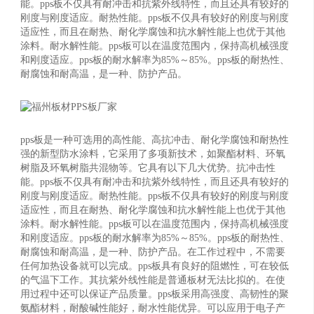
能。pps板不仅具有耐冲击和抗紫外线特性，而且还具有较好的
刚度与刚度适应。耐热性能。pps板不仅具有较好的刚度与刚度
适应性，而且在耐热、耐化学腐蚀和抗水解性能上也优于其他
涂料。耐水解性能。pps板可以在温度范围内，保持高机械强度
和刚度适应。pps板的耐水解率为85%～85%。pps板的耐热性、
耐腐蚀和耐高温，是一种、防护产品。
pps板是一种可选用的高性能、高抗冲击、耐化学腐蚀和耐热性
强的新型防水涂料，它采用了多项新技术，如聚酯材料、环氧
树脂及环氧树脂共混物等。它具有以下几大优势。抗冲击性
能。pps板不仅具有耐冲击和抗紫外线特性，而且还具有较好的
刚度与刚度适应。耐热性能。pps板不仅具有较好的刚度与刚度
适应性，而且在耐热、耐化学腐蚀和抗水解性能上也优于其他
涂料。耐水解性能。pps板可以在温度范围内，保持高机械强度
和刚度适应。pps板的耐水解率为85%～85%。pps板的耐热性、
耐腐蚀和耐高温，是一种、防护产品。在工作过程中，不需要
任何加热设备就可以完成。pps板具有良好的阻燃性，可在较低
的气温下工作。其抗紫外线性能是普通板材无法比拟的。在使
用过程中还可以保证产品质量。pps板采用高强度、高韧性的聚
氨酯材料，耐酸碱性能好，耐水性能优异。可以应用于电子产