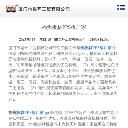
福州板材PPS板厂家
2023-08-14
来自:
厦门市昆环工贸有限公司
浏览次数:395
厦门市昆环工贸有限公司带你了解关于
福州板材PPS板厂家
的
信息,PPS板的耐辐射性好，耐辐射达到Gy1×，是其它工程塑料
无法比拟的新材料，是电子、电气、机械、仪器、航空、航
天、军事等领域耐辐射理想的优良材料。（7）尺寸稳定性好成
型收缩率很低，小于%，吸收率小于05%，线性热膨胀系数也
小。在高温、高湿条件下仍表现出良好的尺寸稳定性。故在机
械、化工、仪器、仪表和航空、航天、舰船等各个方面都具有
广泛用途。（8）电性能优聚苯硫醚在高温、高湿、高频条件下
仍具有优良的电性能，其体积电阻率为1×Ω.cm，表面电阻率为
1×Ω
福州
板材PPS板厂家
,pps板的特点空气中允许工作温度非常高可
在℃持续工作，短时可达℃，在高温环境保持高机械强度、刚
度和硬度。pps板的特性空气中允许工作温度非常低可在℃持续