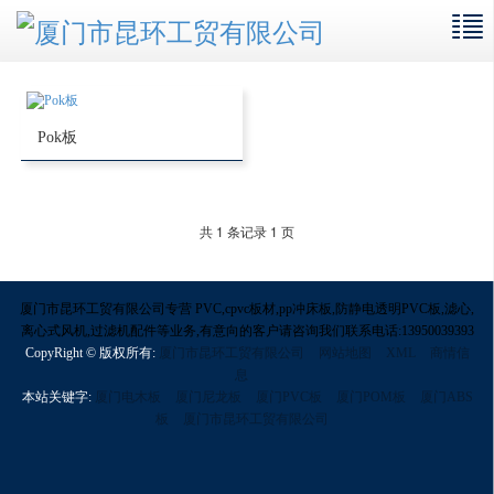
Pok板
共 1 条记录 1 页
厦门市昆环工贸有限公司专营 PVC,cpvc板材,pp冲床板,防静电透明PVC板,滤心,
离心式风机,过滤机配件等业务,有意向的客户请咨询我们联系电话:13950039393
CopyRight © 版权所有:
厦门市昆环工贸有限公司
网站地图
XML
商情信
息
本站关键字:
厦门电木板
厦门尼龙板
厦门PVC板
厦门POM板
厦门ABS
板
厦门市昆环工贸有限公司