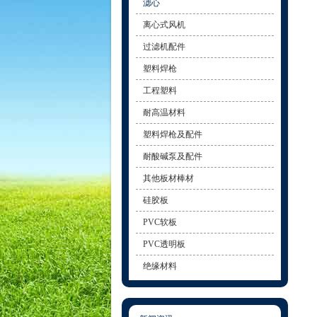
滤心
离心式风机
过滤机配件
塑料焊枪
工程塑料
耐高温材料
塑料焊枪及配件
耐酸碱泵及配件
其他板材棒材
硅胶板
PVC软板
PVC透明板
绝缘材料