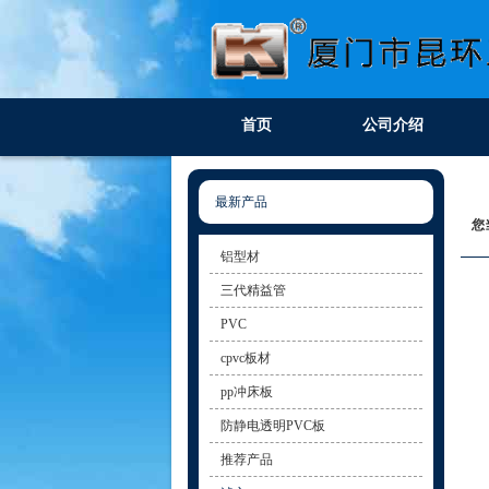
首页
公司介绍
最新产品
您
铝型材
三代精益管
PVC
cpvc板材
pp冲床板
防静电透明PVC板
推荐产品