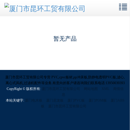
暂无产品
厦门市昆环工贸有限公司专营 PVC,cpvc板材,pp冲床板,防静电透明PVC板,滤心,
离心式风机,过滤机配件等业务,有意向的客户请咨询我们联系电话:13950039393
CopyRight © 版权所有:
厦门市昆环工贸有限公司
网站地图
XML
商情信
息
本站关键字:
厦门电木板
厦门尼龙板
厦门PVC板
厦门POM板
厦门ABS
板
厦门市昆环工贸有限公司