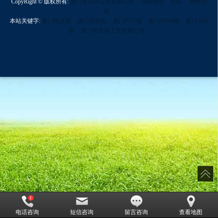
CopyRight © 版权所有:
厦门市昆环工贸有限公司
网站地图
XML
商情信
息
本站关键字:
厦门电木板
厦门尼龙板
厦门PVC板
厦门POM板
厦门ABS
板
厦门市昆环工贸有限公司
电话咨询
短信咨询
留言咨询
查看地图