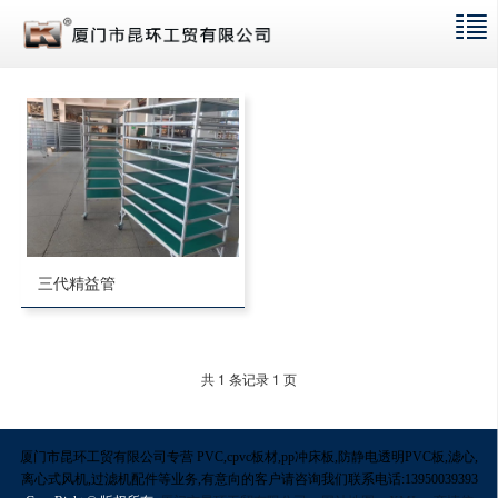
三代精益管
共 1 条记录 1 页
厦门市昆环工贸有限公司专营 PVC,cpvc板材,pp冲床板,防静电透明PVC板,滤心,
离心式风机,过滤机配件等业务,有意向的客户请咨询我们联系电话:13950039393