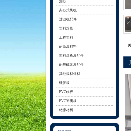
滤心
离心式风机
过滤机配件
塑料焊枪
工程塑料
耐高温材料
塑料焊枪及配件
耐酸碱泵及配件
其他板材棒材
硅胶板
PVC软板
PVC透明板
绝缘材料