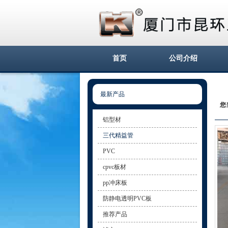
首页
公司介绍
最新产品
您
铝型材
三代精益管
PVC
cpvc板材
pp冲床板
防静电透明PVC板
推荐产品