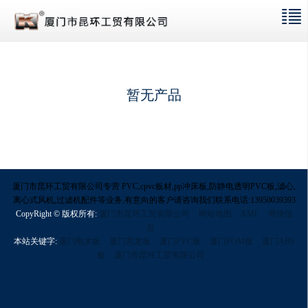
暂无产品
厦门市昆环工贸有限公司专营 PVC,cpvc板材,pp冲床板,防静电透明PVC板,滤心,
离心式风机,过滤机配件等业务,有意向的客户请咨询我们联系电话:13950039393
CopyRight © 版权所有:
厦门市昆环工贸有限公司
网站地图
XML
商情信
息
本站关键字:
厦门电木板
厦门尼龙板
厦门PVC板
厦门POM板
厦门ABS
板
厦门市昆环工贸有限公司