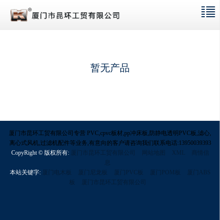
暂无产品
厦门市昆环工贸有限公司专营 PVC,cpvc板材,pp冲床板,防静电透明PVC板,滤心,
离心式风机,过滤机配件等业务,有意向的客户请咨询我们联系电话:13950039393
CopyRight © 版权所有:
厦门市昆环工贸有限公司
网站地图
XML
商情信
息
本站关键字:
厦门电木板
厦门尼龙板
厦门PVC板
厦门POM板
厦门ABS
板
厦门市昆环工贸有限公司