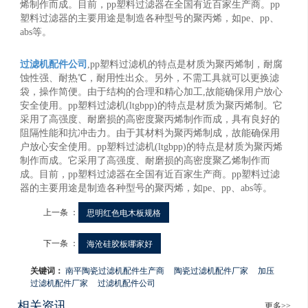
烯制作而成。目前，pp塑料过滤器在全国有近百家生产商。pp
塑料过滤器的主要用途是制造各种型号的聚丙烯，如pe、pp、
abs等。
过滤机配件公司
,pp塑料过滤机的特点是材质为聚丙烯制，耐腐
蚀性强、耐热℃，耐用性出众。另外，不需工具就可以更换滤
袋，操作简便。由于结构的合理和精心加工,故能确保用户放心
安全使用。pp塑料过滤机(ltgbpp)的特点是材质为聚丙烯制。它
采用了高强度、耐磨损的高密度聚丙烯制作而成，具有良好的
阻隔性能和抗冲击力。由于其材料为聚丙烯制成，故能确保用
户放心安全使用。pp塑料过滤机(ltgbpp)的特点是材质为聚丙烯
制作而成。它采用了高强度、耐磨损的高密度聚乙烯制作而
成。目前，pp塑料过滤器在全国有近百家生产商。pp塑料过滤
器的主要用途是制造各种型号的聚丙烯，如pe、pp、abs等。
上一条 ：
思明红色电木板规格
下一条 ：
海沧硅胶板哪家好
关键词：
南平陶瓷过滤机配件生产商
陶瓷过滤机配件厂家
加压
过滤机配件厂家
过滤机配件公司
相关资讯
更多>>