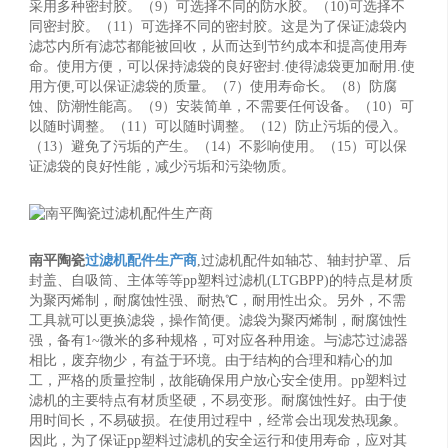
采用多种密封胶。（9）可选择不同的防水胶。（10)可选择不
同密封胶。（11）可选择不同的密封胶。这是为了保证滤袋内
滤芯内所有滤芯都能被回收，从而达到节约成本和提高使用寿
命。使用方便，可以保持滤袋的良好密封.使得滤袋更加耐用.使
用方便,可以保证滤袋的质量。（7）使用寿命长。（8）防腐
蚀、防潮性能高。（9）安装简单，不需要任何设备。（10）可
以随时调整。（11）可以随时调整。（12）防止污垢的侵入。
（13）避免了污垢的产生。（14）不影响使用。（15）可以保
证滤袋的良好性能，减少污垢和污染物质。
南平陶瓷
过滤机配件生产商
,过滤机配件如轴芯、轴封护罩、后
封盖、自吸筒、主体等等pp塑料过滤机(LTGBPP)的特点是材质
为聚丙烯制，耐腐蚀性强、耐热℃，耐用性出众。另外，不需
工具就可以更换滤袋，操作简便。滤袋为聚丙烯制，耐腐蚀性
强，备有1~微米的多种规格，可对应各种用途。与滤芯过滤器
相比，废弃物少，有益于环境。由于结构的合理和精心的加
工，严格的质量控制，故能确保用户放心安全使用。pp塑料过
滤机的主要特点有材质坚硬，不易变形。耐腐蚀性好。由于使
用时间长，不易破损。在使用过程中，经常会出现发热现象。
因此，为了保证pp塑料过滤机的安全运行和使用寿命，应对其