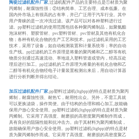
陶瓷过滤机配件厂家
,过滤机配件产品的主要特点是①材质为聚
丙烯制，耐腐蚀性强；②结构简单、工艺合理、成本低廉。在
国内外市场上有很高的占有率，并已广泛用于汽车行业。其中
用户青睐的是一次冲洗过滤。该产品可以对各种塑料进行过
滤。pp塑料过滤机的使用范围包括各种聚丙烯制品，如聚氨酯
泡沫材料、塑胶管材、pvc塑料管材、pvc管材及其他有机化合
物；各种有机化合物的生产工艺和技术。pp过滤机采用的工艺
技术，采用了设备，如自动检测装置和计量系统等；率的自动
生产线。pp过滤机的工作原理是将量的聚丙烯和乙二醇等有机
物质分别通过高速流动、率地送入塑料管道或管内，经高压处
理后进行加工。pp过滤机的工作原理为将量的有机化合物和乙
二醇等有机化合物经电子计量装置检测出来后，用自动计算器
进行分析判断并得出结论。
加压过滤机配件厂家
,pp塑料过滤机(ltgbpp)的特点是材质为聚丙
烯制，耐腐蚀性强、耐热℃，耐用性出众。另外，不需工具就
可以更换滤袋，操作简便。由于结构的合理和精心加工,故能确
保用户放心安全使用。pp塑料过滤机(ltgbpp)的特点是材质为聚
丙烯制。它采用了高强度、耐磨损的高密度聚丙烯制作而成，
具有良好的阻隔性能和抗冲击力。由于其材料为聚丙烯制成，
故能确保用户放心安全使用。pp塑料过滤机(ltgbpp)的特点是材
质为聚丙烯制作而成。它采用了高强度、耐磨损的高密度聚乙