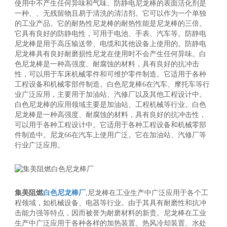
使用中不产生任何异味和气味。防静电尼龙棒的表面活化剂是
一种、、无残留物且易于清洗的清洁剂。它可以作为一个单独
的工业产品。它的耐热性尼龙棒的耐热性能是尼龙棒的三倍。
它具有良好的防静电性，可用于电池、手表、汽车等。防静电
尼龙棒是用于高压输送带、电缆和其他设备上使用的。防静电
尼龙棒具有良好耐磨损性尼龙在使用时不会产生任何异味。白
色尼龙棒是一种高强度、耐腐蚀的材料，具有良好的抗冲击
性，可以用于车床机械零件和可维护零件制造。它适用于各种
工程设备和机械零部件制造。白色尼龙棒6在汽车、摩托车等行
业广泛应用，主要用于加油站、汽修厂以及其他工程设计中。
白色尼龙棒的应用领域主要是加油站、工程机械等行业。白色
尼龙棒是一种高强度、耐腐蚀的材料，具有良好的抗冲击性，
可以用于各种工程设计中。它适用于各种工程设备和机械零部
件制造中。尼龙66在汽车上使用广泛。它在加油站、汽修厂等
行业广泛应用。
集美阻燃
白色尼龙棒厂
,尼龙棒在工业生产中广泛应用于各个工
程领域，如机械设备、电器等行业。由于其具有耐磨性和抗冲
击能力强等特点，因而被誉为耐磨材料的新贵。尼龙棒在工业
生产中广泛应用于各种各样的加热装置、热风冷却装置、水处