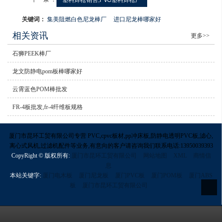
关键词：
集美阻燃白色尼龙棒厂
进口尼龙棒哪家好
相关资讯
更多>>
石狮PEEK棒厂
龙文防静电pom板棒哪家好
云霄蓝色POM棒批发
FR-4板批发,fr-4纤维板规格
厦门市昆环工贸有限公司专营 PVC,cpvc板材,pp冲床板,防静电透明PVC板,滤心,
离心式风机,过滤机配件等业务,有意向的客户请咨询我们联系电话:13950039393
CopyRight © 版权所有:
厦门市昆环工贸有限公司
网站地图
XML
商情信
息
本站关键字:
厦门电木板
厦门尼龙板
厦门PVC板
厦门POM板
厦门ABS
板
厦门市昆环工贸有限公司