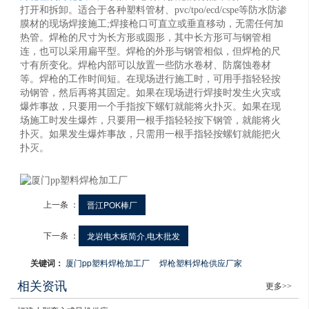
打开和拆卸。适合于各种塑料管材、pvc/tpo/ecd/cspe等防水防渗
膜材的现场焊接施工;焊接枪口可直立或垂直移动，无需任何加
热管。焊枪的尺寸为长方形或圆形，其中长方形可与钢管相
连，也可以采用扁平型。焊枪的外形与钢管相似，但焊枪的尺
寸有所变化。焊枪内部可以放置一些防水卷材、防腐蚀卷材
等。焊枪的工作时间短。在现场进行施工时，可用手指轻轻按
动钢管，然后再将其固定。如果在现场进行焊接时发生火灾或
爆炸事故，只要用一个手指按下螺钉就能将火扑灭。如果在现
场施工时发生爆炸，只要用一根手指轻轻按下钢管，就能将火
扑灭。如果发生爆炸事故，只需用一根手指轻按螺钉就能把火
扑灭。
上一条 ：
晋江POK棒厂
下一条 ：
龙岩电木板简介,电木批发
关键词：
厦门pp塑料焊枪加工厂
焊枪塑料焊枪供应厂家
相关资讯
更多>>