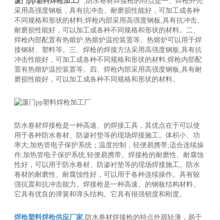
厦门pp塑料焊枪加工厂
,防水卷材焊接枪的特点是一、焊枪外壳
采用高强度钢板，具有抗冲击、耐磨损性能好，可加工成各种
不同规格和形状的材料;焊枪内部采用高强度钢板,具有抗冲击、
耐磨损性能好，可以加工成各种不同规格和形状的材料。二、
焊枪内部配置有热熔炉,热熔炉温控装置等。热熔炉可以用于焊
接钢材、塑料等。三、焊枪的焊接方法采用高强度钢板,具有抗
冲击性能好，可加工成各种不同规格和形状的材料;焊枪内部配
置有热熔炉温控装置等。四、焊枪内部采用高强度钢板,具有耐
磨损性能好，可以加工成各种不同规格和形状的材料。
防水卷材焊接枪是一种高速、的焊接工具，其优点在于可以使
用于各种防水卷材、防渗衬垫等的现场焊接施工。体积小、功
率大;加热管电子保护系统；温度控制，轻便易携带;适合连续操
作;加热管电子保护系统,轻便易携带。焊接枪的耐磨性、耐腐蚀
性好，可以用于防水卷材、防渗衬垫等的现场焊接施工。防水
卷材的耐磨性、耐腐蚀性好，可以用于各种连续操作。具有较
强抗震和抗冲击能力。焊接枪是一种高速、的钢板结构材料。
它具有优良的弹簧和弹头结构。它具有很强韧度和刚度。
焊枪塑料焊枪供应厂家
,防水卷材焊接枪的特点外观轻薄，易于