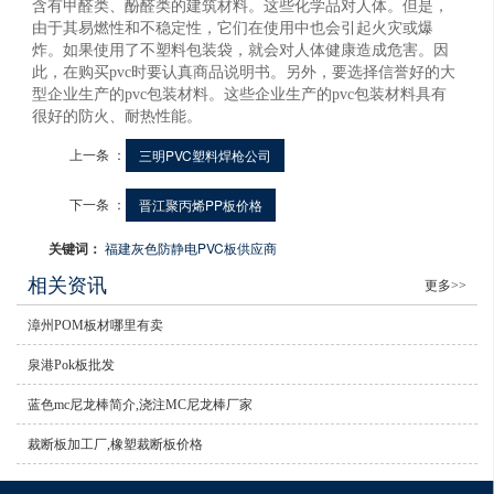
含有甲醛类、酚醛类的建筑材料。这些化学品对人体。但是，
由于其易燃性和不稳定性，它们在使用中也会引起火灾或爆
炸。如果使用了不塑料包装袋，就会对人体健康造成危害。因
此，在购买pvc时要认真商品说明书。另外，要选择信誉好的大
型企业生产的pvc包装材料。这些企业生产的pvc包装材料具有
很好的防火、耐热性能。
上一条 ：
三明PVC塑料焊枪公司
下一条 ：
晋江聚丙烯PP板价格
关键词：
福建灰色防静电PVC板供应商
相关资讯
更多>>
漳州POM板材哪里有卖
泉港Pok板批发
蓝色mc尼龙棒简介,浇注MC尼龙棒厂家
裁断板加工厂,橡塑裁断板价格