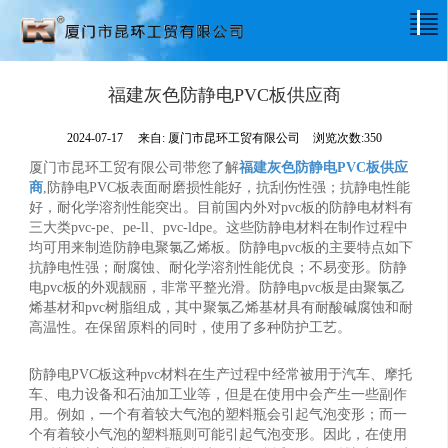
福建灰色防静电PVC板供应商
2024-07-17
来自:
厦门市昆环工贸有限公司
浏览次数:350
厦门市昆环工贸有限公司带您了解
福建灰色防静电PVC板供应
商
,防静电PVC板表面耐磨损性能好，抗刮伤性强；抗静电性能
好，耐化学溶剂性能突出。目前国内外对pvc板的防静电材料有
三大类pvc-pe、pe-ll、pvc-ldpe。这些防静电材料在制作过程中
均可用来制造防静电聚氯乙烯板。防静电pvc板的主要特点如下
抗静电性强；耐腐蚀、耐化学溶剂性能优良；不易变形。防静
电pvc板的外观靓丽，非常平整光滑。防静电pvc板是由聚氯乙
烯基材和pvc树脂组成，其中聚氯乙烯基材具有耐酸碱腐蚀和耐
高温性。在保留原料的同时，使用了多种防护工艺。
防静电PVC板这种pvc材料在生产过程中经常被用于汽车、摩托
车、电力设备和石油加工业等，但是在使用中会产生一些副作
用。例如，一个有着较大气泡的塑料瓶会引起气泡变形；而一
个有着较小气泡的塑料瓶则可能引起气泡变形。因此，在使用