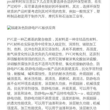
pvc材料时应注意以下几点首先要选择合适的环保型材质。在生
产过程中，应尽量选择有较好的环保材料。其次，选择环保型
材质的产品时要考虑到其对环境的危害。例如一般情况下，塑
料制品都是用于制作汽车、摩托车和石油加工业等。
PVC是一种乙烯基的聚合物质，其材料是一种非结晶性材料。
PVC材料在实际使用中经常加入稳定剂、润滑剂、辅助加工
剂、色料、抗冲击剂及其它添加剂。具有不易燃性、高强度、
耐气侯变化性以及优良的几何稳定性。PVC对氧化剂、还原剂
和强酸都有很强的抵抗力。然而它能够被浓氧化酸如浓硫酸、
浓硝酸所腐蚀并且也不适用与芳香烃、氯化烃接触的场合。防
静电PVC板-防静电功能pvc板产品的表面硬度高，抗化学溶剂侵
蚀，耐酸碱、碱和腐蚀性。良好的耐水洗性能。外观靓丽，机
械强度高。耐水洗性能。易清洗、易擦拭。易清洁。防静电功
效不会对环境造成损害。涂层耐久功效。外观靓丽，机械强度
高。抗化学溶剂侵蚀。防静电功效。外观美观。可以用于电
镀、涂装和涂布。防静电pvc板产品特性电阻为～ω，稳定的防
静电功能。防静电功能不易受湿度，温度的影响。外观靓丽，
的透光性能优良。可以用于油漆和涂布。涂层耐久功能，机械
强度高。加工性能优良。可以用于油漆和涂布。涂层耐久功