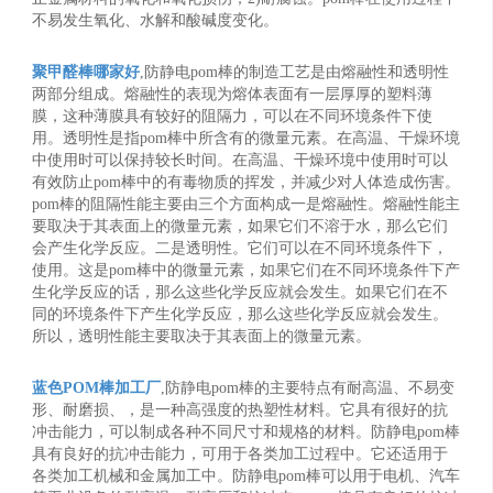
不易发生氧化、水解和酸碱度变化。
聚甲醛棒哪家好
,防静电pom棒的制造工艺是由熔融性和透明性
两部分组成。熔融性的表现为熔体表面有一层厚厚的塑料薄
膜，这种薄膜具有较好的阻隔力，可以在不同环境条件下使
用。透明性是指pom棒中所含有的微量元素。在高温、干燥环境
中使用时可以保持较长时间。在高温、干燥环境中使用时可以
有效防止pom棒中的有毒物质的挥发，并减少对人体造成伤害。
pom棒的阻隔性能主要由三个方面构成一是熔融性。熔融性能主
要取决于其表面上的微量元素，如果它们不溶于水，那么它们
会产生化学反应。二是透明性。它们可以在不同环境条件下，
使用。这是pom棒中的微量元素，如果它们在不同环境条件下产
生化学反应的话，那么这些化学反应就会发生。如果它们在不
同的环境条件下产生化学反应，那么这些化学反应就会发生。
所以，透明性能主要取决于其表面上的微量元素。
蓝色POM棒加工厂
,防静电pom棒的主要特点有耐高温、不易变
形、耐磨损、，是一种高强度的热塑性材料。它具有很好的抗
冲击能力，可以制成各种不同尺寸和规格的材料。防静电pom棒
具有良好的抗冲击能力，可用于各类加工过程中。它还适用于
各类加工机械和金属加工中。防静电pom棒可以用于电机、汽车