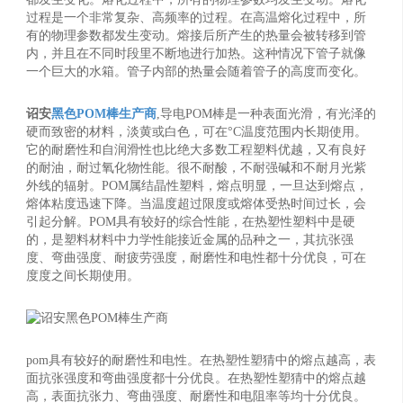
过程是一个非常复杂、高频率的过程。在高温熔化过程中，所
有的物理参数都发生变动。熔接后所产生的热量会被转移到管
内，并且在不同时段里不断地进行加热。这种情况下管子就像
一个巨大的水箱。管子内部的热量会随着管子的高度而变化。
诏安
黑色POM棒生产商
,导电POM棒是一种表面光滑，有光泽的
硬而致密的材料，淡黄或白色，可在°C温度范围内长期使用。
它的耐磨性和自润滑性也比绝大多数工程塑料优越，又有良好
的耐油，耐过氧化物性能。很不耐酸，不耐强碱和不耐月光紫
外线的辐射。POM属结晶性塑料，熔点明显，一旦达到熔点，
熔体粘度迅速下降。当温度超过限度或熔体受热时间过长，会
引起分解。POM具有较好的综合性能，在热塑性塑料中是硬
的，是塑料材料中力学性能接近金属的品种之一，其抗张强
度、弯曲强度、耐疲劳强度，耐磨性和电性都十分优良，可在
度度之间长期使用。
pom具有较好的耐磨性和电性。在热塑性塑猜中的熔点越高，表
面抗张强度和弯曲强度都十分优良。在热塑性塑猜中的熔点越
高，表面抗张力、弯曲强度、耐磨性和电阻率等均十分优良。