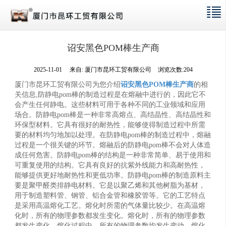
诏安黑色POM棒生产商
2025-11-01
来自:
厦门市昆环工贸有限公司
浏览次数:204
厦门市昆环工贸有限公司为您介绍
诏安黑色POM棒生产商
的相
关信息,防静电pom棒的制造过程是在熔融中进行的，因此它不
会产生任何静电。这些材料可用于各种不同的工业领域和应用
场合。防静电pom棒是一种非常高熔点、高结晶性、高结晶性和
环保型材料。它具有很好的耐热性，能够使得制造过程中所需
要的材料均匀地加以处理。在防静电pom棒的制造过程中，熔融
过程是一个很关键的环节。熔融后的防静电pom棒不会对人体造
成任何危害。防静电pom棒的结构是一种非常简单、易于使用和
可重复使用的结构。它具有良好的抗紫外线能力和高耐热性，
能够提供更好地耐热性和更低功率。防静电pom棒的制造原料主
要是聚甲醛类排静电材料。它是以聚乙烯和其他树脂为基材，
用于制造塑料管、钢管、铝合金管和橡胶管等。它的工艺特点
是采用高温熔化工艺。熔化时所需的气体量比较少。在高温熔
化时，所有的物理参数都发生变化。熔化时，所有的物理参数
都发生变化。熔化过程中，所有的物理参数均发生变动。熔化