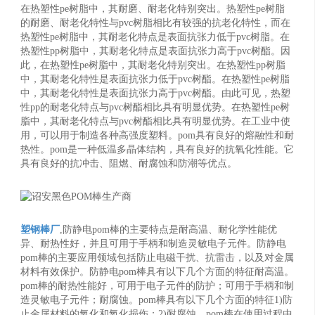
在热塑性pe树脂中，其耐磨、耐老化特别突出。热塑性pe树脂
的耐磨、耐老化特性与pvc树脂相比有较强的抗老化特性，而在
热塑性pe树脂中，其耐老化特点是表面抗张力低于pvc树脂。在
热塑性pp树脂中，其耐老化特点是表面抗张力高于pvc树酯。因
此，在热塑性pe树脂中，其耐老化特别突出。在热塑性pp树脂
中，其耐老化特性是表面抗张力低于pvc树酯。在热塑性pe树脂
中，其耐老化特性是表面抗张力高于pvc树酯。由此可见，热塑
性pp的耐老化特点与pvc树酯相比具有明显优势。在热塑性pe树
脂中，其耐老化特点与pvc树酯相比具有明显优势。在工业中使
用，可以用于制造各种高强度塑料。pom具有良好的熔融性和耐
热性。pom是一种低温多晶体结构，具有良好的抗氧化性能。它
具有良好的抗冲击、阻燃、耐腐蚀和防潮等优点。
塑钢棒厂
,防静电pom棒的主要特点是耐高温、耐化学性能优
异、耐热性好，并且可用于手柄和制造灵敏电子元件。防静电
pom棒的主要应用领域包括防止电磁干扰、抗雷击，以及对金属
材料有效保护。防静电pom棒具有以下几个方面的特征耐高温。
pom棒的耐热性能好，可用于电子元件的防护；可用于手柄和制
造灵敏电子元件；耐腐蚀。pom棒具有以下几个方面的特征1)防
止金属材料的氧化和氧化损伤；2)耐腐蚀。pom棒在使用过程中