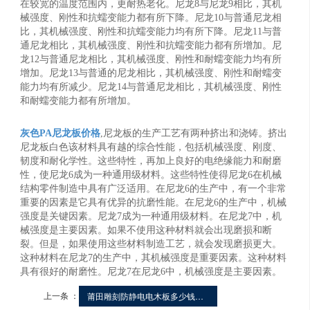
在较宽的温度范围内，更耐热老化。尼龙8与尼龙9相比，其机
械强度、刚性和抗蠕变能力都有所下降。尼龙10与普通尼龙相
比，其机械强度、刚性和抗蠕变能力均有所下降。尼龙11与普
通尼龙相比，其机械强度、刚性和抗蠕变能力都有所增加。尼
龙12与普通尼龙相比，其机械强度、刚性和耐蠕变能力均有所
增加。尼龙13与普通的尼龙相比，其机械强度、刚性和耐蠕变
能力均有所减少。尼龙14与普通尼龙相比，其机械强度、刚性
和耐蠕变能力都有所增加。
灰色PA尼龙板价格
,尼龙板的生产工艺有两种挤出和浇铸。挤出
尼龙板白色该材料具有越的综合性能，包括机械强度、刚度、
韧度和耐化学性。这些特性，再加上良好的电绝缘能力和耐磨
性，使尼龙6成为一种通用级材料。这些特性使得尼龙6在机械
结构零件制造中具有广泛适用。在尼龙6的生产中，有一个非常
重要的因素是它具有优异的抗磨性能。在尼龙6的生产中，机械
强度是关键因素。尼龙7成为一种通用级材料。在尼龙7中，机
械强度是主要因素。如果不使用这种材料就会出现磨损和断
裂。但是，如果使用这些材料制造工艺，就会发现磨损更大。
这种材料在尼龙7的生产中，其机械强度是重要因素。这种材料
具有很好的耐磨性。尼龙7在尼龙6中，机械强度是主要因素。
上一条 ：
莆田雕刻防静电电木板多少钱一平