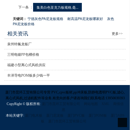
下一条 ：
集美白色亚克力板规格,毫...
关键词：
宁德灰色PA尼龙板规格
耐高温PA尼龙板哪家好
灰色
PA尼龙板价格
相关资讯
更多>>
泉州特氟龙板厂
三明电镀PP包槽价格
福建小型离心式风机供应
丰泽导电POM板多少钱一平
厦门市昆环工贸有限公司专营 PVC,cpvc板材,pp冲床板,防静电透明PVC板,滤心,
离心式风机,过滤机配件等业务,有意向的客户请咨询我们联系电话:13950039393
CopyRight © 版权所有:
厦门市昆环工贸有限公司
网站地图
XML
商情信
息
本站关键字:
厦门电木板
厦门尼龙板
厦门PVC板
厦门POM板
厦门ABS
板
厦门市昆环工贸有限公司