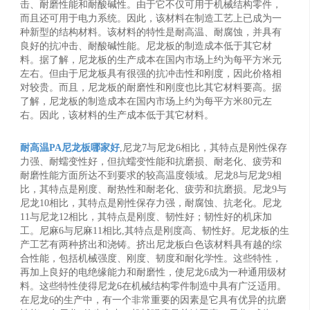
击、耐磨性能和耐酸碱性。由于它不仅可用于机械结构零件，
而且还可用于电力系统。因此，该材料在制造工艺上已成为一
种新型的结构材料。该材料的特性是耐高温、耐腐蚀，并具有
良好的抗冲击、耐酸碱性能。尼龙板的制造成本低于其它材
料。据了解，尼龙板的生产成本在国内市场上约为每平方米元
左右。但由于尼龙板具有很强的抗冲击性和刚度，因此价格相
对较贵。而且，尼龙板的耐磨性和刚度也比其它材料要高。据
了解，尼龙板的制造成本在国内市场上约为每平方米80元左
右。因此，该材料的生产成本低于其它材料。
耐高温PA尼龙板哪家好
,尼龙7与尼龙6相比，其特点是刚性保存
力强、耐蠕变性好，但抗蠕变性能和抗磨损、耐老化、疲劳和
耐磨性能方面所达不到要求的较高温度领域。尼龙8与尼龙9相
比，其特点是刚度、耐热性和耐老化、疲劳和抗磨损。尼龙9与
尼龙10相比，其特点是刚性保存力强，耐腐蚀、抗老化。尼龙
11与尼龙12相比，其特点是刚度、韧性好；韧性好的机床加
工。尼麻6与尼麻11相比,其特点是刚度高、韧性好。尼龙板的生
产工艺有两种挤出和浇铸。挤出尼龙板白色该材料具有越的综
合性能，包括机械强度、刚度、韧度和耐化学性。这些特性，
再加上良好的电绝缘能力和耐磨性，使尼龙6成为一种通用级材
料。这些特性使得尼龙6在机械结构零件制造中具有广泛适用。
在尼龙6的生产中，有一个非常重要的因素是它具有优异的抗磨