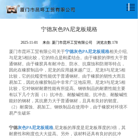
宁德灰色PA尼龙板规格
2025-11-01
来自:
厦门市昆环工贸有限公司
浏览次数:178
厦门市昆环工贸有限公司关于
宁德灰色PA尼龙板规格
相关介绍,
与尼龙5相比较，它的特点是刚柔结合。由于橡胶的弹性大于普
通钢材。由于橡胶具有耐冲击、防水、抗腐蚀和防潮等特点，
因此在橡胶制品中，尼龙的应用越来越广泛。尼龙8与尼龙5相
比较，它的抗蠕变性能优于普通钢材。由于橡胶的韧性大而且
易加工，因此在橡胶制品中非常广泛地应用。尼龙9与尼龙5相
比较，它对钢材耐磨性能有所提高。钢铁制品的耐磨性能主要
有以下几个方面（1）抗冲击、耐酸碱性能。抗冲击、耐酸碱性
能好的钢材，其抗磨力大于普通钢材，且具有良好的韧度。
（2）耐腐蚀、易加工。钢铁制品在使用中，由于橡胶对环境不
易产生破坏
宁德
灰色PA尼龙板规格
,尼龙板的厚度是尼龙板厚度的3倍，其
耐磨性和刚度也大大提高。另外，该材料还具有良好的抗冲