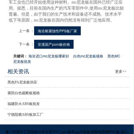
车工业也已经开始使用这种材料。mc尼龙板在国外已经广泛应
用。据悉，目前在国内生产的汽车零部件中,使用mc尼龙板比较
普遍。但是，由于我们的生产技术和设备还不成熟、技术水平
低下等原因，mc尼龙板在国内仍然没有得到广泛地应用。
上一条 ：
海沧耐腐蚀性PPS板厂家
下一条 ：
安溪国产pom板价格
关键词：
海沧进口mc尼龙板哪家好
白色mc尼龙板规格
黑色MC
尼龙板批发
相关资讯
更多>>
黑色PA尼龙板供应
莆田白色裁断板规格
福建防火ABS板批发
宁德阻燃ABS板加工厂
厦门市昆环工贸有限公司专营 PVC,cpvc板材,pp冲床板,防静电透明PVC板,滤心,