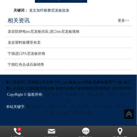
关键词：
龙文加纤耐磨尼龙板批发
相关资讯
更多>>
龙岩防静电mc尼龙板供应,进口mc尼龙板规格
龙岩塑料板哪里有卖
宁德进口PA尼龙板价格
宁德红色合成石板销售
厦门市昆环工贸有限公司专营 PVC,cpvc板材,pp冲床板,防静电透明PVC板,滤心,
离心式风机,过滤机配件等业务,有意向的客户请咨询我们联系电话:13950039393
CopyRight © 版权所有:
厦门市昆环工贸有限公司
网站地图
XML
商情信
息
本站关键字:
厦门电木板
厦门尼龙板
厦门PVC板
厦门POM板
厦门ABS
板
厦门市昆环工贸有限公司