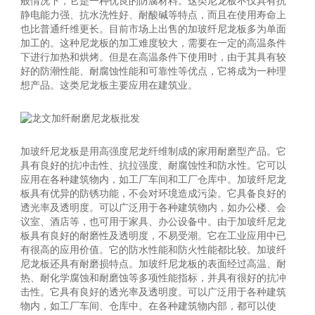
般情况下，它是一种优良的防腐材料。这类尼龙板不仅具有抗
静电能力强、抗水洗性好、耐酸碱等特点，而且在使用寿命上
也比普通纤维更长。目前市场上出售的加玻纤尼龙板多为单面
加工的。这种尼龙板的加工难度较大，需要在一定的高温条件
下进行加热和烘烤。但是在高温条件下使用时，由于其具有较
好的防潮性能、耐腐蚀性能和可靠性等优点，它将成为一种理
想产品。这类尼龙板主要应用在建筑业。
加玻纤尼龙板是用高强度尼龙纤维制成的家用耐磨型产品。它
具有良好的抗冲击性、抗拉强度、耐腐蚀性和防水性。它可以
应用在各种建筑物内，如工厂车间和工厂仓库中。加玻纤尼龙
板具有优异的防锈功能，不会对环境造成污染。它具备良好的
透光率及透明度。可以广泛用于各种建筑物内，如办公楼、会
议室、酒店等，也可用于家具、办公设备中。由于加玻纤尼龙
板具有良好的耐磨性及透明度，不易受潮。它在工业应用中已
有很高的应用价值。它的防水性能和防火性能都比较。加玻纤
尼龙板还具有耐磨损特点。加玻纤尼龙板的表面经过高温、耐
热、耐化学腐蚀和耐磨蚀等多项性能指标，并具有很好的抗冲
击性。它具有良好的透光率及透明度。可以广泛用于各种建筑
物内，如工厂车间、仓库中。在各种建筑物内部，都可以使