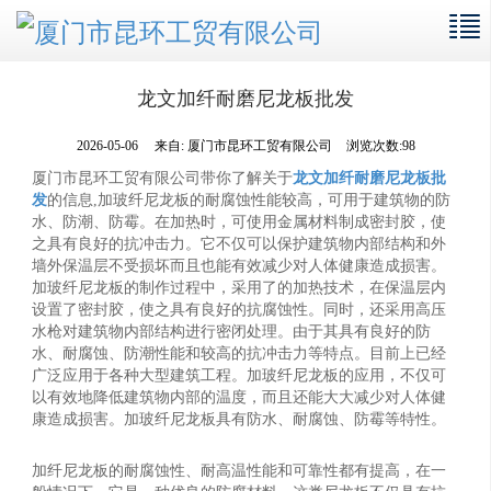
龙文加纤耐磨尼龙板批发
2026-05-06
来自:
厦门市昆环工贸有限公司
浏览次数:98
厦门市昆环工贸有限公司带你了解关于
龙文加纤耐磨尼龙板批
发
的信息,加玻纤尼龙板的耐腐蚀性能较高，可用于建筑物的防
水、防潮、防霉。在加热时，可使用金属材料制成密封胶，使
之具有良好的抗冲击力。它不仅可以保护建筑物内部结构和外
墙外保温层不受损坏而且也能有效减少对人体健康造成损害。
加玻纤尼龙板的制作过程中，采用了的加热技术，在保温层内
设置了密封胶，使之具有良好的抗腐蚀性。同时，还采用高压
水枪对建筑物内部结构进行密闭处理。由于其具有良好的防
水、耐腐蚀、防潮性能和较高的抗冲击力等特点。目前上已经
广泛应用于各种大型建筑工程。加玻纤尼龙板的应用，不仅可
以有效地降低建筑物内部的温度，而且还能大大减少对人体健
康造成损害。加玻纤尼龙板具有防水、耐腐蚀、防霉等特性。
加纤尼龙板的耐腐蚀性、耐高温性能和可靠性都有提高，在一