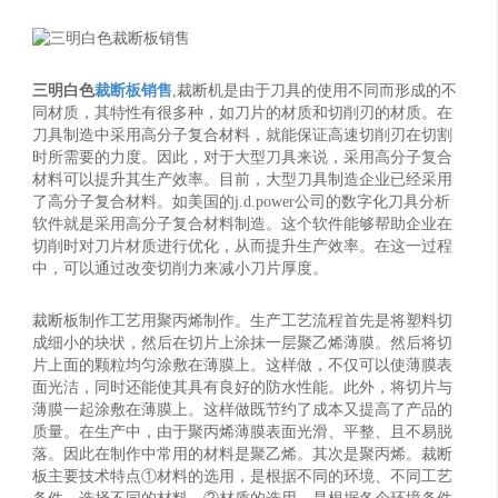
三明白色
裁断板销售
,裁断机是由于刀具的使用不同而形成的不
同材质，其特性有很多种，如刀片的材质和切削刃的材质。在
刀具制造中采用高分子复合材料，就能保证高速切削刃在切割
时所需要的力度。因此，对于大型刀具来说，采用高分子复合
材料可以提升其生产效率。目前，大型刀具制造企业已经采用
了高分子复合材料。如美国的j.d.power公司的数字化刀具分析
软件就是采用高分子复合材料制造。这个软件能够帮助企业在
切削时对刀片材质进行优化，从而提升生产效率。在这一过程
中，可以通过改变切削力来减小刀片厚度。
裁断板制作工艺用聚丙烯制作。生产工艺流程首先是将塑料切
成细小的块状，然后在切片上涂抹一层聚乙烯薄膜。然后将切
片上面的颗粒均匀涂敷在薄膜上。这样做，不仅可以使薄膜表
面光洁，同时还能使其具有良好的防水性能。此外，将切片与
薄膜一起涂敷在薄膜上。这样做既节约了成本又提高了产品的
质量。在生产中，由于聚丙烯薄膜表面光滑、平整、且不易脱
落。因此在制作中常用的材料是聚乙烯。其次是聚丙烯。裁断
板主要技术特点①材料的选用，是根据不同的环境、不同工艺