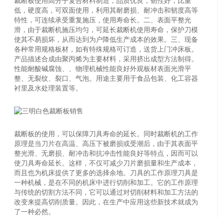
裁断板使用高分子复合材料制造，品质优良，韧性好，比重
低，硬度高，可双面使用，利用其耐磨损、耐冲击和韧度高等
特性，可连续承受重复施压，使用寿命长。二、表面平整光
滑，由于裁断机施压均匀，可延长裁断机使用寿命，保护刀模
使其不易损坏，从而达到为户降低生产成本的效果。三、现备
各种常用规格板材，如有特殊规格可订造，送货上门冲床板。
产品描述合成由聚丙烯为主要材料，采用挤出成型方法制得。
性能耐酸碱腐蚀、、物理机械性能良好外观板材表面光滑平
整、无裂纹、裂口、气泡。用途主要用于食品包装、化工容器
衬里及水处理装置等。
裁断板的使用，可以保障刀具寿命的延长。同时裁断机的工作
原理是当刀片在高温、高压下被磨损或受潮后，由于其表面平
整光滑、无磨损、耐冲击和抗冲击性能良好等特点，因而可以
使刀具寿命延长。这样，不仅可减少刀片磨损量和生产成本，
而且也为机床提供了更多的选择余地。刀具的工作原理刀具是
一种机械，是在不同的机床中进行切削和加工。它的工作原理
与传统的切割方法不同，它可以通过对切削材料和加工方法的
改变来提高切削质量。因此，在生产中应用这些新技术就成为
了一种必然。