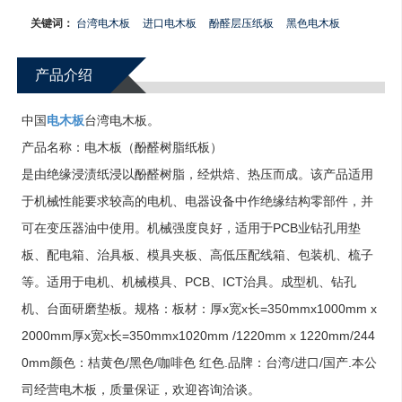
关键词：
台湾电木板
进口电木板
酚醛层压纸板
黑色电木板
产品介绍
中国
电木板
台湾电木板。
产品名称：电木板（酚醛树脂纸板）
是由绝缘浸渍纸浸以酚醛树脂，经烘焙、热压而成。该产品适用
于机械性能要求较高的电机、电器设备中作绝缘结构零部件，并
可在变压器油中使用。机械强度良好，适用于PCB业钻孔用垫
板、配电箱、治具板、模具夹板、高低压配线箱、包装机、梳子
等。适用于电机、机械模具、PCB、ICT治具。成型机、钻孔
机、台面研磨垫板。规格：板材：厚x宽x长=350mmx1000mm x
2000mm厚x宽x长=350mmx1020mm /1220mm x 1220mm/244
0mm颜色：桔黄色/黑色/咖啡色 红色.品牌：台湾/进口/国产.本公
司经营电木板，质量保证，欢迎咨询洽谈。