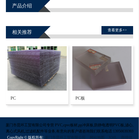
产品介绍
查看更多+>
相关推荐
PC
PC板
厦门市昆环工贸有限公司专营 PVC,cpvc板材,pp冲床板,防静电透明PVC板,滤心,
离心式风机,过滤机配件等业务,有意向的客户请咨询我们联系电话:13950039393
CopyRight © 版权所有:
厦门市昆环工贸有限公司
网站地图
XML
商情信