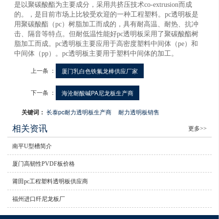
是以聚碳酸酯为主要成分，采用共挤压技术co-extrusion而成
的。，是目前市场上比较受欢迎的一种工程塑料。pc透明板是
用聚碳酸酯（pc）树脂加工而成的，具有耐高温、耐热、抗冲
击、隔音等特点。但耐低温性能好pc透明板采用了聚碳酸酯树
脂加工而成。pc透明板主要应用于高密度塑料中间体（pe）和
中间体（pp）。pc透明板主要用于塑料中间体的加工。
上一条 ：
厦门乳白色铁氟龙棒供应厂家
下一条 ：
海沧耐酸碱PA尼龙板生产商
关键词：
长泰pc耐力透明板生产商
耐力透明板销售
相关资讯
更多>>
南平U型槽简介
厦门高韧性PVDF板价格
莆田pc工程塑料透明板供应商
福州进口纤尼龙板厂