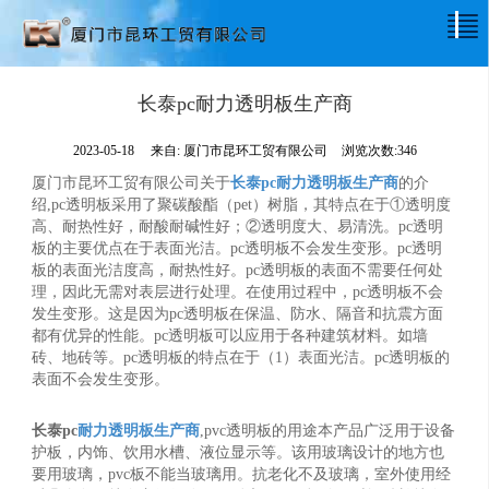
长泰pc耐力透明板生产商
2023-05-18
来自:
厦门市昆环工贸有限公司
浏览次数:346
厦门市昆环工贸有限公司关于
长泰pc耐力透明板生产商
的介
绍,pc透明板采用了聚碳酸酯（pet）树脂，其特点在于①透明度
高、耐热性好，耐酸耐碱性好；②透明度大、易清洗。pc透明
板的主要优点在于表面光洁。pc透明板不会发生变形。pc透明
板的表面光洁度高，耐热性好。pc透明板的表面不需要任何处
理，因此无需对表层进行处理。在使用过程中，pc透明板不会
发生变形。这是因为pc透明板在保温、防水、隔音和抗震方面
都有优异的性能。pc透明板可以应用于各种建筑材料。如墙
砖、地砖等。pc透明板的特点在于（1）表面光洁。pc透明板的
表面不会发生变形。
长泰pc
耐力透明板生产商
,pvc透明板的用途本产品广泛用于设备
护板，内饰、饮用水槽、液位显示等。该用玻璃设计的地方也
要用玻璃，pvc板不能当玻璃用。抗老化不及玻璃，室外使用经