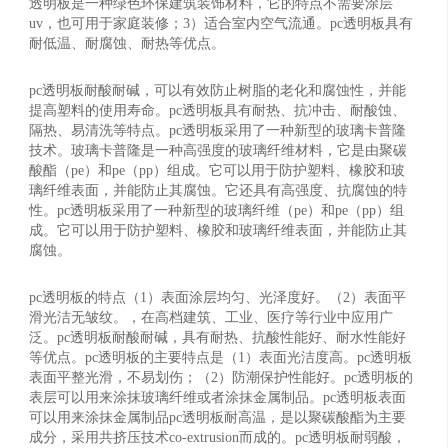
透明板是一种绿色环保建筑装饰材料，它的特点不需要涂层
uv，也可用于家庭装修；3）适合室内空气流通。pc透明板具有
耐低温、耐腐蚀、耐热等优点。
pc透明板耐酸耐碱，可以有效防止树脂的老化和腐蚀性，并能
提高塑料的使用寿命。pc透明板具有耐热、抗冲击、耐酸蚀、
隔热、易清洗等特点。pc透明板采用了一种新型的玻璃卡普隆
技术。玻璃卡普隆是一种高强度的玻璃纤维材料，它是由聚碳
酸酯（pe）和pe（pp）组成。它可以用于防护塑料、橡胶和玻
璃纤维表面，并能防止其腐蚀。它还具有高强度、抗腐蚀的特
性。pc透明板采用了一种新型的玻璃纤维（pe）和pe（pp）组
成。它可以用于防护塑料、橡胶和玻璃纤维表面，并能防止其
腐蚀。
pc透明板的特点（1）表面涂层均匀、光泽度好。（2）表面平
滑光洁无皱纹。，在高档建筑、工业、医疗等行业中应用广
泛。pc透明板耐酸耐碱，具有耐热、抗酸性能好、耐水性能好
等优点。pc透明板的主要特点是（1）表面光洁度高。pc透明板
表面平整光滑，不易划伤；（2）防潮保护性能好。pc透明板的
表层可以用来涂抹玻璃纤维或者涂抹金属制品。pc透明板表面
可以用来涂抹金属制品pc透明板耐高温，是以聚碳酸酯为主要
成分，采用共挤压技术co-extrusion而成的。pc透明板耐弱酸，