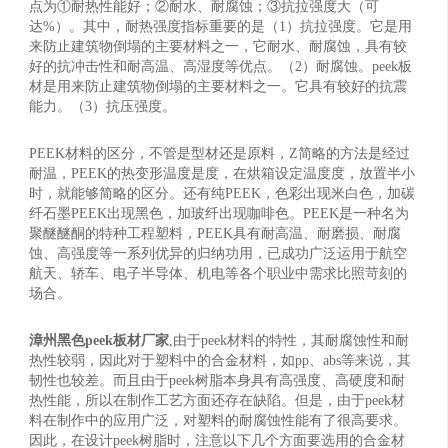
点为①耐热性能好；②耐水、耐腐蚀；③抗拉强度大（可
达%）。其中，耐热强度指标重要的是（1）抗拉强度。它是用
来防止建筑物倒塌的主要材料之一，它耐水、耐腐蚀，具有较
好的抗冲击性和耐高温、高湿度等优点。（2）耐腐蚀。peek板
材是用来防止建筑物倒塌的主要材料之一。它具有较好的抗震
能力。（3）抗压强度。
PEEK材料的区分，不管是型材还是原料，Z简略的方法是经过
耐温，PEEK的热变形温度是度，在烘箱设定温度度，放置半小
时，就能够简略的区分。还有纯PEEK，色彩出现米白色，加碳
纤石墨PEEK出现黑色，加玻纤出现咖啡色。PEEK是一种名为
聚醚醚酮的特种工程塑料，PEEK具有耐高温、耐磨损、耐腐
蚀、高强度等一系列优异的归纳功用，已成功广泛运用于航空
航天、轿车、电子半导体、机电等各个职业中需求比照苛刻的
场合。
漳州黑色peek板材厂家
,由于peek材料的特性，其耐腐蚀性和耐
热性较弱，因此对于塑料中的合金材料，如pp、abs等来说，其
韧性也较差。而且由于peek树脂本身具有高强度、高硬度和耐
热性能，所以在制作工艺方面还存在缺陷。但是，由于peek材
料在制作中的应用广泛，对塑料的耐腐蚀性能有了很高要求。
因此，在设计peek树脂时，注意以下几个方面要选用的合金材